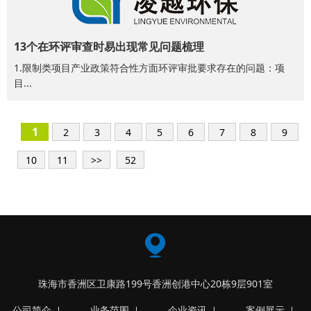
13个在环评审查时易出现常见问题梳理
1.限制类项目产业政策符合性方面环评审批要求存在的问题：项
目...
1
2
3
4
5
6
7
8
9
10
11
>>
52
珠海市香洲区卫康路199号香洲创港中心20栋9层901室
公司简介
业务范围
企业资讯
案例展示